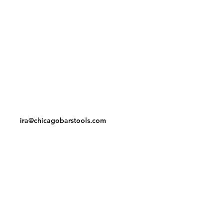
Shipping & Returns
Store Policy
Payment Methods
Contact
Tel:
312-829-4040
ira@chicagobarstools.com
Facebook
Instagram
Pinterest
Join our mailing list and never miss an
update